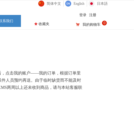
简体中文
English
日本語
登录
注册
联系我们
0
끄
收藏夹
낙
我的购物车
联系我们
后，点击我的账户——我的订单，根据订单里
派件人员预约再送。由于临时缺货而不能及时
EMS两周以上还未收到商品，请与本站客服联