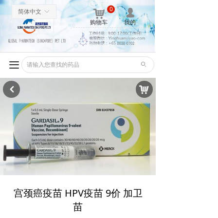
0
낙
넙
简体中文
ꀅ
购物车
我的
끀
ꄙ
낙
낒
宫颈癌疫苗 HPV疫苗 9价 加卫
苗