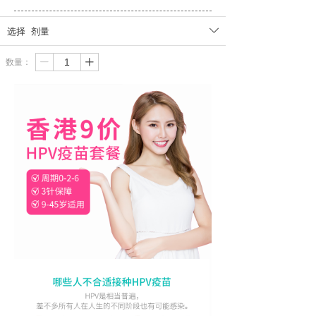
选择
剂量
ꄳ
数量：
ꄷ
ꄸ